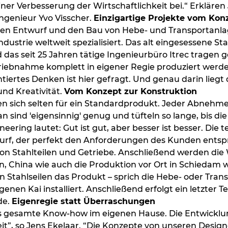
ner Verbesserung der Wirtschaftlichkeit bei.“ Erklären
ngenieur Yvo Visscher.
Einzigartige Projekte vom Konz
den Entwurf und den Bau von Hebe- und Transportanlage
ndustrie weltweit spezialisiert. Das alt eingesessene
 das seit 25 Jahren tätige Ingenieurbüro Itrec trage
triebnahme komplett in eigener Regie produziert werd
ntiertes Denken ist hier gefragt. Und genau darin liegt
nd Kreativität.
Vom Konzept zur Konstruktion
n sich selten für ein Standardprodukt. Jeder Abnehmer
n sind 'eigensinnig' genug und tüfteln so lange, bis d
eering lautet: Gut ist gut, aber besser ist besser. Die
rf, der perfekt den Anforderungen des Kunden entspric
on Stahlteilen und Getriebe. Anschließend werden die
en, China wie auch die Produktion vor Ort in Schiedam
 Stahlseilen das Produkt – sprich die Hebe- oder Trans
nen Kai installiert. Anschließend erfolgt ein letzter T
de.
Eigenregie statt Überraschungen
s gesamte Know-how im eigenen Hause. Die Entwicklung
t”, so Jens Ekelaar. “Die Konzepte von unseren Designe