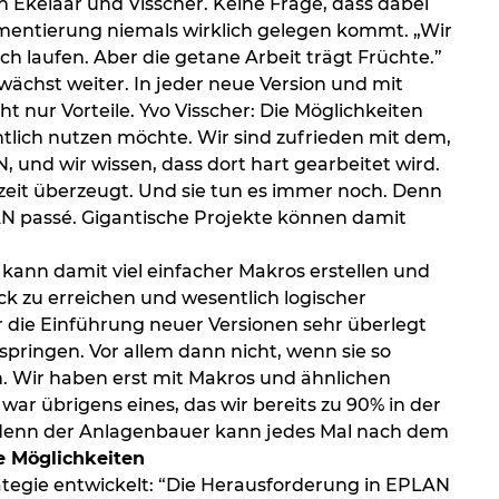
 Ekelaar und Visscher. Keine Frage, dass dabei
ementierung niemals wirklich gelegen kommt. „Wir
 laufen. Aber die getane Arbeit trägt Früchte.”
 wächst weiter. In jeder neue Version und mit
nur Vorteile. Yvo Visscher: Die Möglichkeiten
lich nutzen möchte. Wir sind zufrieden mit dem,
 und wir wissen, dass dort hart gearbeitet wird.
zeit überzeugt. Und sie tun es immer noch. Denn
AN passé. Gigantische Projekte können damit
n kann damit viel einfacher Makros erstellen und
ick zu erreichen und wesentlich logischer
r die Einführung neuer Versionen sehr überlegt
springen. Vor allem dann nicht, wenn sie so
n. Wir haben erst mit Makros und ähnlichen
ar übrigens eines, das wir bereits zu 90% in der
il, denn der Anlagenbauer kann jedes Mal nach dem
e Möglichkeiten
ategie entwickelt: “Die Herausforderung in EPLAN