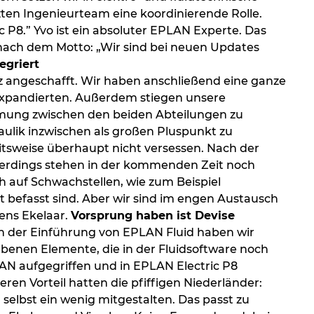
zten Ingenieurteam eine koordinierende Rolle.
 P8.” Yvo ist ein absoluter EPLAN Experte. Das
 nach dem Motto: „Wir sind bei neuen Updates
egriert
nz angeschafft. Wir haben anschließend eine ganze
 expandierten. Außerdem stiegen unsere
mmung zwischen den beiden Abteilungen zu
raulik inzwischen als großen Pluspunkt zu
itsweise überhaupt nicht versessen. Nach der
lerdings stehen in der kommenden Zeit noch
ch auf Schwachstellen, wie zum Beispiel
befasst sind. Aber wir sind im engen Austausch
ens Ekelaar.
Vorsprung haben ist Devise
h der Einführung von EPLAN Fluid haben wir
ebenen Elemente, die in der Fluidsoftware noch
N aufgegriffen und in EPLAN Electric P8
ren Vorteil hatten die pfiffigen Niederländer:
 selbst ein wenig mitgestalten. Das passt zu