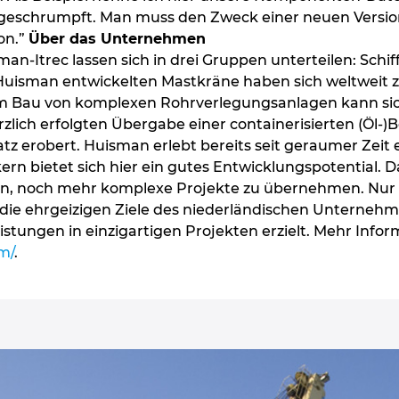
geschrumpft. Man muss den Zweck einer neuen Version
on.”
Über das Unternehmen
an-Itrec lassen sich in drei Gruppen unterteilen: Sch
Huisman entwickelten Mastkräne haben sich weltweit z
m Bau von komplexen Rohrverlegungsanlagen kann sic
rzlich erfolgten Übergabe einer containerisierten (Öl-
atz erobert. Huisman erlebt bereits seit geraumer Zei
rn bietet sich hier ein gutes Entwicklungspotential. D
sein, noch mehr komplexe Projekte zu übernehmen. Nur
h die ehrgeizigen Ziele des niederländischen Unterneh
istungen in einzigartigen Projekten erzielt. Mehr Infor
m/
.