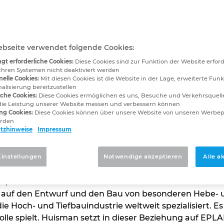
ie Wirtschaftlichkeit 
nheit hat, sich bei Huisman im nie
bseite verwendet folgende Cookies:
n, wird beeindruckt sein. Das Unt
gt erforderliche Cookies:
Diese Cookies sind zur Funktion der Website erfor
n Bau von besonderen Hebe- und Tr
Ihren Systemen nicht deaktiviert werden
en Offshore-Bereich und die Hoch- un
nelle Cookies:
Mit diesen Cookies ist die Website in der Lage, erweiterte Funk
alisierung bereitzustellen
sche Cookies:
Diese Cookies ermöglichen es uns, Besuche und Verkehrsquelle
die Leistung unserer Website messen und verbessern können
ng Cookies:
Diese Cookies können über unsere Website von unseren Werbe
erden
tzhinweise
Impressum
Einstellungen
Notwendige akzeptieren
Alle a
at, sich bei Huisman im niederländischen Schiedam ein
auf den Entwurf und den Bau von besonderen Hebe- und
e Hoch- und Tiefbauindustrie weltweit spezialisiert. Es 
olle spielt. Huisman setzt in dieser Beziehung auf EPLA