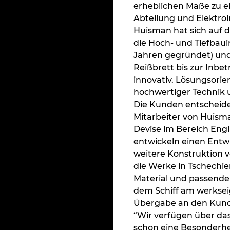
erheblichen Maße zu ei
Abteilung und Elektroi
Huisman hat sich auf 
die Hoch- und Tiefbaui
Jahren gegründet) und
Reißbrett bis zur Inbe
innovativ. Lösungsorie
hochwertiger Technik u
Die Kunden entscheide
Mitarbeiter von Huisma
Devise im Bereich Engin
entwickeln einen Entwu
weitere Konstruktion v
die Werke in Tschechi
Material und passenden
dem Schiff am werkseige
Übergabe an den Kun
“Wir verfügen über da
schon eine Besonderhei