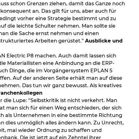
n muss schon Grenzen ziehen, damit das Ganze noch
konsequent an. Das gilt für uns, aber auch für
edingt vorher eine Strategie bestimmt und zu
 die leichte Schulter nehmen. Man sollte sie
te man die Sache ernst nehmen und einen
 strukturiertes Arbeiten gerüstet.”
Ausblicke und
N Electric P8 machen. Auch damit lassen sich
n die Materiallisten eine Anbindung an die ERP-
uch Dinge, die im Vorgängersystem EPLAN 5
ffen. Auf der anderen Seite erhält man auf diese
 nehmen. Das tun wir ganz bewusst. Als kreatives
Branchenkollegen
ie Lupe: “Selbstkritik ist nicht verkehrt. Man
t man sich für einen Weg entschieden, der sich
ich als Unternehmen in eine bestimmte Richtung
an dies unmöglich alles ändern kann. Zu Unrecht,
eit, mal wieder Ordnung zu schaffen und
ank. Die ist jetzt auf ein Zehntel ihrer