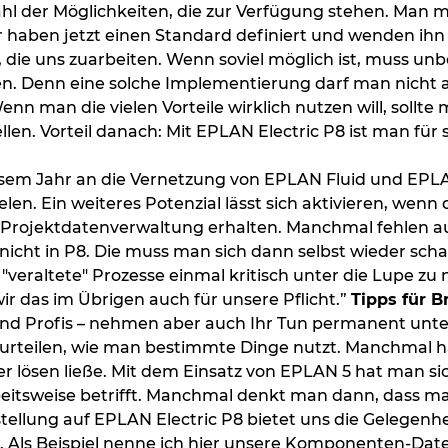
elzahl der Möglichkeiten, die zur Verfügung stehen. Ma
ir haben jetzt einen Standard definiert und wenden ihn 
die uns zuarbeiten. Wenn soviel möglich ist, muss unb
. Denn eine solche Implementierung darf man nicht auf
enn man die vielen Vorteile wirklich nutzen will, soll
llen. Vorteil danach: Mit EPLAN Electric P8 ist man für
esem Jahr an die Vernetzung von EPLAN Fluid und EPLA
ielen. Ein weiteres Potenzial lässt sich aktivieren, wen
Projektdatenverwaltung erhalten. Manchmal fehlen a
nicht in P8. Die muss man sich dann selbst wieder scha
 "veraltete" Prozesse einmal kritisch unter die Lupe zu
r das im Übrigen auch für unsere Pflicht.”
Tipps für 
ind Profis – nehmen aber auch Ihr Tun permanent unter d
eurteilen, wie man bestimmte Dinge nutzt. Manchmal ha
er lösen ließe. Mit dem Einsatz von EPLAN 5 hat man s
beitsweise betrifft. Manchmal denkt man dann, dass m
tellung auf EPLAN Electric P8 bietet uns die Gelegenh
 Als Beispiel nenne ich hier unsere Komponenten-Datenb