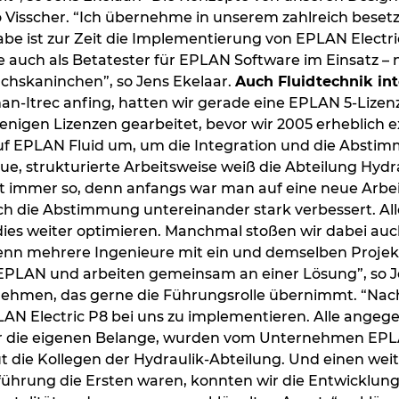
 Visscher. “Ich übernehme in unserem zahlreich beset
be ist zur Zeit die Implementierung von EPLAN Electric
 auch als Betatester für EPLAN Software im Einsatz –
hskaninchen”, so Jens Ekelaar.
Auch Fluidtechnik int
man-Itrec anfing, hatten wir gerade eine EPLAN 5-Lize
wenigen Lizenzen gearbeitet, bevor wir 2005 erheblich
uf EPLAN Fluid um, um die Integration und die Absti
eue, strukturierte Arbeitsweise weiß die Abteilung Hyd
ht immer so, denn anfangs war man auf eine neue Arbe
ch die Abstimmung untereinander stark verbessert. Al
e dies weiter optimieren. Manchmal stoßen wir dabei au
nn mehrere Ingenieure mit ein und demselben Projekt 
EPLAN und arbeiten gemeinsam an einer Lösung”, so J
nehmen, das gerne die Führungsrolle übernimmt. “Nac
LAN Electric P8 bei uns zu implementieren. Alle angeg
ür die eigenen Belange, wurden vom Unternehmen EPLA
t die Kollegen der Hydraulik-Abteilung. Und einen weite
inführung die Ersten waren, konnten wir die Entwicklung