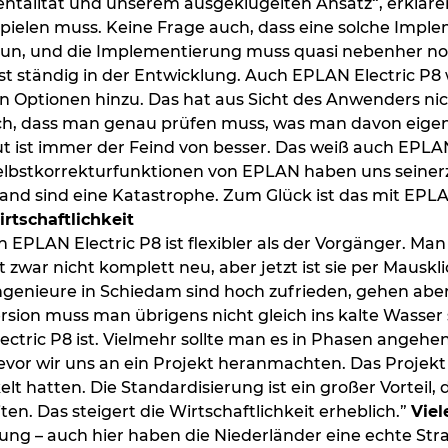
ntalität und unserem ausgeklügelten Ansatz“, erklären
pielen muss. Keine Frage auch, dass eine solche Impl
un, und die Implementierung muss quasi nebenher noch
 ist ständig in der Entwicklung. Auch EPLAN Electric P8
tionen hinzu. Das hat aus Sicht des Anwenders nicht 
ch, dass man genau prüfen muss, was man davon eigent
t ist immer der Feind von besser. Das weiß auch EPLAN,
Selbstkorrekturfunktionen von EPLAN haben uns seiner
Hand sind eine Katastrophe. Zum Glück ist das mit EPL
rtschaftlichkeit
n EPLAN Electric P8 ist flexibler als der Vorgänger. Ma
t zwar nicht komplett neu, aber jetzt ist sie per Mauskl
oingenieure in Schiedam sind hoch zufrieden, gehen abe
ersion muss man übrigens nicht gleich ins kalte Wasser 
ectric P8 ist. Vielmehr sollte man es in Phasen angehe
or wir uns an ein Projekt heranmachten. Das Projekt w
elt hatten. Die Standardisierung ist ein großer Vorte
en. Das steigert die Wirtschaftlichkeit erheblich.”
Viel
ng – auch hier haben die Niederländer eine echte Str