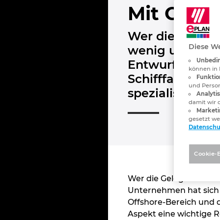
Mit CAE d
Wer die Gelege
Diese We
wenig umzusehe
Unbedin
Entwurf und de
können in 
Schifffahrt, d
Funktio
und Person
spezialisiert.
Analyti
damit wir 
Marketi
gesetzt w
Datenschu
Cookie-
Wer die Gelegenheit h
Unternehmen hat sich 
Offshore-Bereich und di
Aspekt eine wichtige R