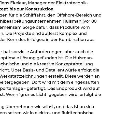
 Jens Ekelaar, Manager der Elektrotechnik-
ept bis zur Konstruktion
n für die Schifffahrt, den Offshore-Bereich und
 Stahlbearbeitungsunternehmen Huisman (vor 80
n gemeinsam Sorge dafür, dass Produkte vom
en. Die Projekte sind äußerst komplex und
 der Kern des Erfolges: in der Kombination aus
 hat spezielle Anforderungen, aber auch die
ie optimale Lösung gefunden ist. Die Huisman-
 technische und die kreative Konzeptabteilung
ht. Über Basis- und Detailentwürfe erfolgt die
 Werkstattzeichnungen erstellt. Diese werden an
 weitergegeben. Dort wird mit dem eingekauften
portanlage - gefertigt. Das Endprodukt wird auf
est. Wenn ‘grünes Licht’ gegeben wird, erfolgt die
 übernehmen wir selbst, und das ist an sich
rn setzen wir in elektro- und fluidtechnische