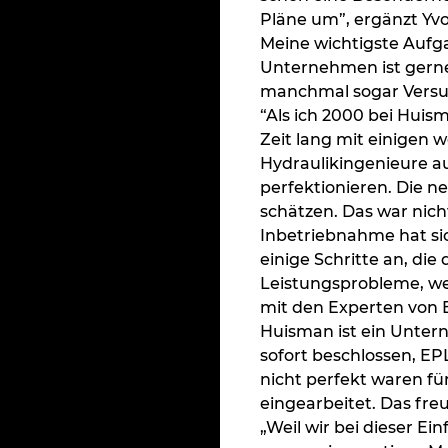
Pläne um”, ergänzt Yvo
Meine wichtigste Aufga
Unternehmen ist gerne
manchmal sogar Versuc
“Als ich 2000 bei Huis
Zeit lang mit einigen 
Hydraulikingenieure a
perfektionieren. Die n
schätzen. Das war nic
Inbetriebnahme hat si
einige Schritte an, di
Leistungsprobleme, we
mit den Experten von 
Huisman ist ein Unter
sofort beschlossen, EP
nicht perfekt waren f
eingearbeitet. Das freu
„Weil wir bei dieser E