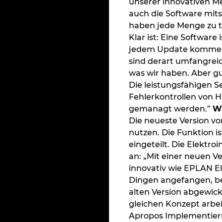
unserer innovativen Me
auch die Software mits
haben jede Menge zu t
Klar ist: Eine Software
jedem Update kommen Op
sind derart umfangrei
was wir haben. Aber gu
Die leistungsfähigen 
Fehlerkontrollen von 
gemanagt werden.”
Wi
Die neueste Version vo
nutzen. Die Funktion is
eingeteilt. Die Elektr
an: „Mit einer neuen V
innovativ wie EPLAN El
Dingen angefangen, bev
alten Version abgewick
gleichen Konzept arbeit
Apropos Implementieru