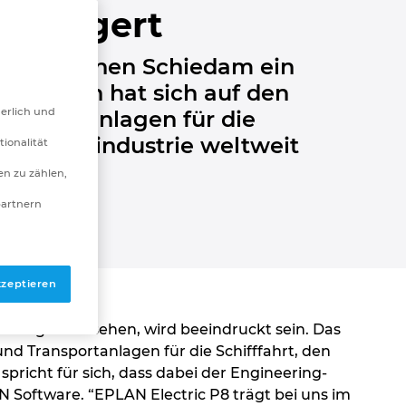
gesteigert
derländischen Schiedam ein
ernehmen hat sich auf den
derlich und
ansportanlagen für die
d Tiefbauindustrie weltweit
tionalität
n zu zählen,
partnern
kzeptieren
 wenig umzusehen, wird beeindruckt sein. Das
 Transportanlagen für die Schifffahrt, den
spricht für sich, dass dabei der Engineering-
N Software. “EPLAN Electric P8 trägt bei uns im