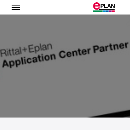
Albanien
Argentinien
Australien
Belgien
Bosnien-Herzegowina
Brasilien
Brunei