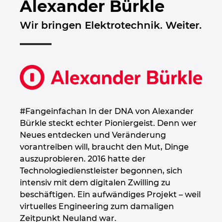
Alexander Bürkle
Bulgarien
Wir bringen Elektrotechnik. Weiter.
Chile
China
China Taiwan
Dänemark
#Fangeinfachan In der DNA von Alexander
Bürkle steckt echter Pioniergeist. Denn wer
Deutschland
Neues entdecken und Veränderung
vorantreiben will, braucht den Mut, Dinge
Finnland
auszuprobieren. 2016 hatte der
Technologiedienstleister begonnen, sich
Frankreich
intensiv mit dem digitalen Zwilling zu
beschäftigen. Ein aufwändiges Projekt – weil
virtuelles Engineering zum damaligen
Griechenland
Zeitpunkt Neuland war.