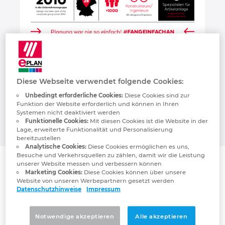
Kroatien
Litauen
Luxemburg
Diese Webseite verwendet folgende Cookies:
Malaysia
Unbedingt erforderliche Cookies:
Diese Cookies sind zur
Funktion der Website erforderlich und können in Ihren
Systemen nicht deaktiviert werden
Mexiko
Funktionelle Cookies:
Mit diesen Cookies ist die Website in der
Lage, erweiterte Funktionalität und Personalisierung
bereitzustellen
Neuseeland
Analytische Cookies:
Diese Cookies ermöglichen es uns,
Besuche und Verkehrsquellen zu zählen, damit wir die Leistung
unserer Website messen und verbessern können
Was macht Alexander Bürkle als
Niederlande
Marketing Cookies:
Diese Cookies können über unsere
Website von unseren Werbepartnern gesetzt werden
EPLAN Partner einzigartig?
Datenschutzhinweise
Impressum
Norwegen
Notwendige akzeptieren
Alle akzeptieren
Österreich