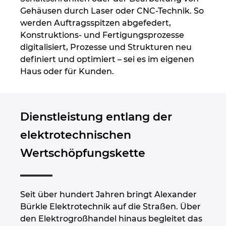
Singapur
Gehäusen durch Laser oder CNC-Technik. So
werden Auftragsspitzen abgefedert,
Slowakei
Konstruktions- und Fertigungsprozesse
digitalisiert, Prozesse und Strukturen neu
Slowenien
definiert und optimiert – sei es im eigenen
Haus oder für Kunden.
Spanien
Südafrika
Dienstleistung entlang der
Südkorea
elektrotechnischen
Wertschöpfungskette
Thailand
Tschechische Republik
Seit über hundert Jahren bringt Alexander
Bürkle Elektrotechnik auf die Straßen. Über
Türkei
den Elektrogroßhandel hinaus begleitet das