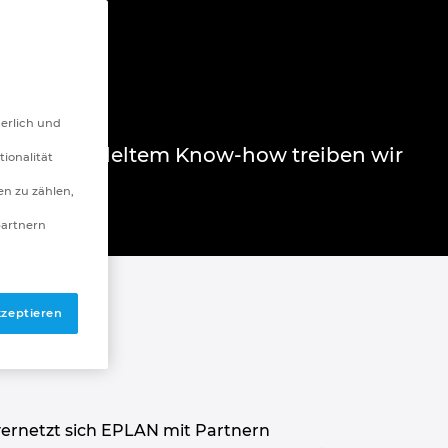
derlich und
 Mit gebündeltem Know-how treiben wir
tionalität
n zu zählen,
partnern
kzeptieren
vernetzt sich EPLAN mit Partnern