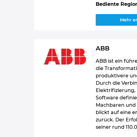
Bediente Regio
Mehr e
ABB
ABB ist ein füh
die Transformati
produktivere un
Durch die Verbin
Elektrifizierung
Software defini
Machbaren und e
blickt auf eine 
zurück. Der Erf
seiner rund 110.