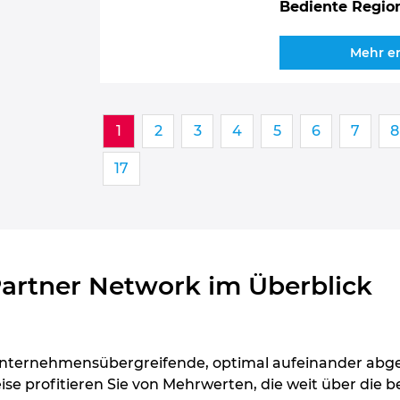
Bediente Regio
Mehr e
1
2
3
4
5
6
7
8
17
artner Network im Überblick
 unternehmensübergreifende, optimal aufeinander ab
ise profitieren Sie von Mehrwerten, die weit über di