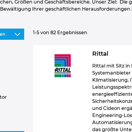
nchen, Größen und Geschäftsbereiche. Unser Ziel: Die
 Bewältigung Ihrer geschäftlichen Herausforderungen 
1
-
5
von 82 Ergebnissen
ien
Rittal
Rittal mit Sitz i
Systemanbieter 
Klimatisierung, 
Leistungsspekt
energieeffizien
tor
Sicherheitskonz
und Cideon erg
Engineering-Lös
Automatisierung
das größte Unte