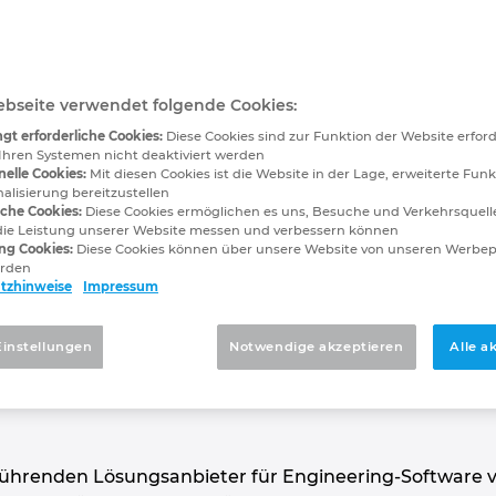
rtner Network
en für Ihre digitale Transformation
bseite verwendet folgende Cookies:
gt erforderliche Cookies:
Diese Cookies sind zur Funktion der Website erfor
Ihren Systemen nicht deaktiviert werden
t die Zusammenarbeit mit seinen Partnern.
nelle Cookies:
Mit diesen Cookies ist die Website in der Lage, erweiterte Funk
alisierung bereitzustellen
itale Transformation effizient voran.
sche Cookies:
Diese Cookies ermöglichen es uns, Besuche und Verkehrsquelle
die Leistung unserer Website messen und verbessern können
ng Cookies:
Diese Cookies können über unsere Website von unseren Werbe
erden
tzhinweise
Impressum
Einstellungen
Notwendige akzeptieren
Alle a
n für Ihre Herausforderungen
t führenden Lösungsanbieter für Engineering-Software 