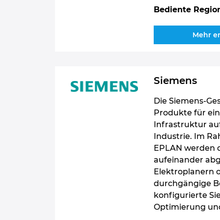
Bediente Regio
Mehr e
Siemens
Die Siemens-Gesc
Produkte für ein
Infrastruktur a
Industrie. Im R
EPLAN werden d
aufeinander ab
Elektroplanern 
durchgängige Be
konfigurierte S
Optimierung un