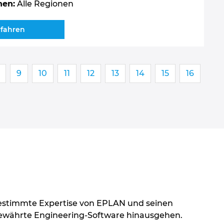
nen:
Alle Regionen
rfahren
9
10
11
12
13
14
15
16
gestimmte Expertise von EPLAN und seinen
e bewährte Engineering-Software hinausgehen.