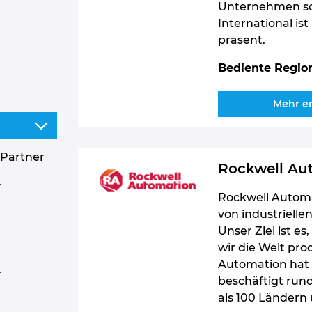
Unternehmen sowi
International is
präsent.
Bediente Regio
Mehr e
 Partner
Rockwell Au
r
Rockwell Automat
von industriell
Unser Ziel ist es
wir die Welt pr
Automation hat 
r
beschäftigt run
als 100 Ländern 