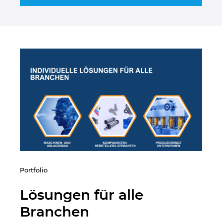
Kroatien
Litauen
Luxemburg
Malaysia
Mexiko
Neuseeland
Niederlande
Portfolio
Lösungen für alle
Norwegen
Branchen
Österreich