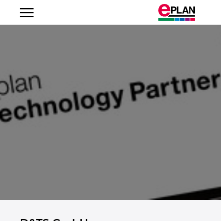
Albanien
Argentinien
Australien
Belgien
Bosnien-Herzegowina
Brasilien
Brunei