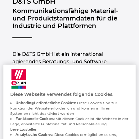
D&TS GmbH
Bulgarien
Kommunikationsfähige Material-
und Produktstammdaten für die
Chile
Industrie und Plattformen
China
China Taiwan
Die D&TS GmbH ist ein international
agierendes Beratungs- und Software-
Dänemark
Unternehmen in den Bereichen
Stammdatenmanagement und
Deutschland
Klassifizierung. Als Daten-Experte und
ECLASS Preferred Partner Gold beraten und
Diese Webseite verwendet folgende Cookies:
Finnland
unterstützen wir große und
Unbedingt erforderliche Cookies:
Diese Cookies sind zur
mittelständische Unternehmen bei der
Funktion der Website erforderlich und können in Ihren
Qualitätsoptimierung von Produkt- und
Frankreich
Systemen nicht deaktiviert werden
Funktionelle Cookies:
Mit diesen Cookies ist die Website in der
Materialstammdaten, um nachgelagerte
Lage, erweiterte Funktionalität und Personalisierung
Datenprozesse automatisieren zu können.
Griechenland
bereitzustellen
Analytische Cookies:
Diese Cookies ermöglichen es uns,