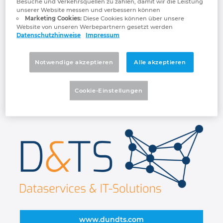
Besuche und Verkehrsquellen zu zählen, damit wir die Leistung
Dank langjähriger Erfahrung in
Großbritannien
unserer Website messen und verbessern können
verschiedenen Branchen und aus
Marketing Cookies:
Diese Cookies können über unsere
unzähligen erfolgreichen Projekten zeigen
Website von unseren Werbepartnern gesetzt werden
Indien
Datenschutzhinweise
Impressum
wir Ihnen unmittelbar auf, welche Chancen
Ihre Unternehmensdaten bieten und wie Sie
Indonesien
dieses Potenzial gewinnbringend nutzen.
Notwendige akzeptieren
Alle akzeptieren
D&TS bietet kommunikationsfähige
Irland
Materialstammdaten für die Industrie und
Cookie-Einstellungen
Plattformen. Wir machen Sie fit für die
Digitalisierung.
Israel
Italien
Japan
Kanada
Kolumbien
www.dundts.com