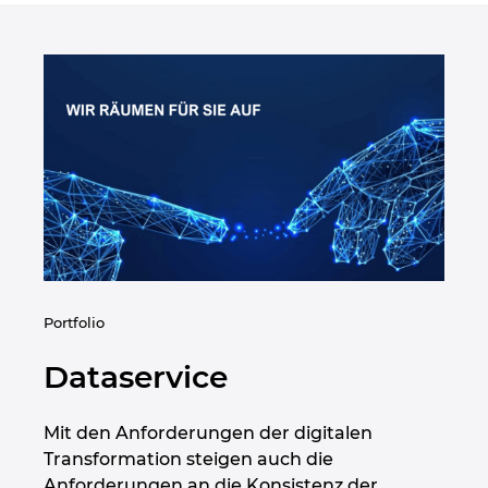
Singapur
Slowakei
Slowenien
Spanien
Südafrika
Südkorea
Portfolio
Thailand
Dataservice
Tschechische Republik
Mit den Anforderungen der digitalen
Türkei
Transformation steigen auch die
Anforderungen an die Konsistenz der