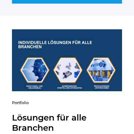
Kroatien
Litauen
Luxemburg
Malaysia
Mexiko
Neuseeland
Niederlande
Portfolio
Lösungen für alle
Norwegen
Branchen
Österreich