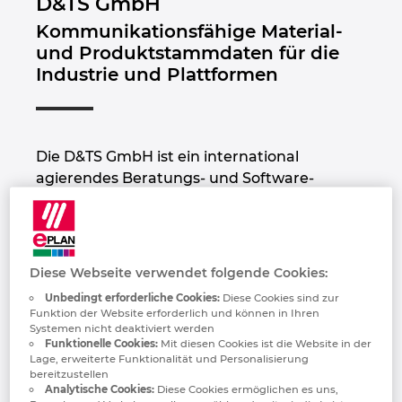
D&TS GmbH
Bulgarien
Kommunikationsfähige Material-
und Produktstammdaten für die
Chile
Industrie und Plattformen
China
China Taiwan
Die D&TS GmbH ist ein international
agierendes Beratungs- und Software-
Dänemark
Unternehmen in den Bereichen
Stammdatenmanagement und
Deutschland
Klassifizierung. Als Daten-Experte und
ECLASS Preferred Partner Gold beraten und
Diese Webseite verwendet folgende Cookies:
Finnland
unterstützen wir große und
Unbedingt erforderliche Cookies:
Diese Cookies sind zur
mittelständische Unternehmen bei der
Funktion der Website erforderlich und können in Ihren
Qualitätsoptimierung von Produkt- und
Frankreich
Systemen nicht deaktiviert werden
Funktionelle Cookies:
Mit diesen Cookies ist die Website in der
Materialstammdaten, um nachgelagerte
Lage, erweiterte Funktionalität und Personalisierung
Datenprozesse automatisieren zu können.
Griechenland
bereitzustellen
Analytische Cookies:
Diese Cookies ermöglichen es uns,