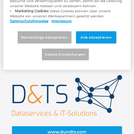
Besuche und Verkehrsquellen zu zählen, damit wir die Leistung
Dank langjähriger Erfahrung in
Großbritannien
unserer Website messen und verbessern können
verschiedenen Branchen und aus
Marketing Cookies:
Diese Cookies können über unsere
unzähligen erfolgreichen Projekten zeigen
Website von unseren Werbepartnern gesetzt werden
Indien
Datenschutzhinweise
Impressum
wir Ihnen unmittelbar auf, welche Chancen
Ihre Unternehmensdaten bieten und wie Sie
Indonesien
dieses Potenzial gewinnbringend nutzen.
Notwendige akzeptieren
Alle akzeptieren
D&TS bietet kommunikationsfähige
Irland
Materialstammdaten für die Industrie und
Cookie-Einstellungen
Plattformen. Wir machen Sie fit für die
Digitalisierung.
Israel
Italien
Japan
Kanada
Kolumbien
www.dundts.com