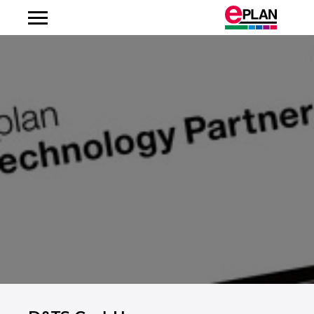
Albanien
Argentinien
Australien
Belgien
Bosnien-Herzegowina
Brasilien
Brunei