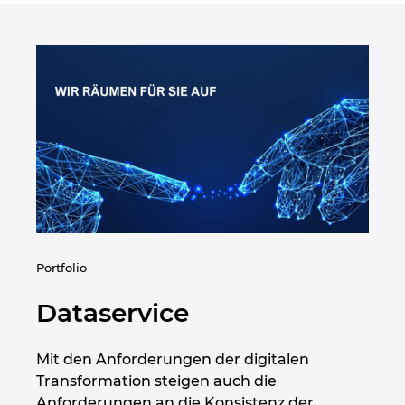
Singapur
Slowakei
Slowenien
Spanien
Südafrika
Südkorea
Portfolio
Thailand
Dataservice
Tschechische Republik
Mit den Anforderungen der digitalen
Türkei
Transformation steigen auch die
Anforderungen an die Konsistenz der