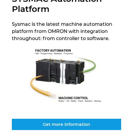
Platform
Kroatien
Sysmac is the latest machine automation
Litauen
platform from OMRON with integration
throughout: from controller to software.
Luxemburg
Malaysia
Mexiko
Neuseeland
Niederlande
Norwegen
Get more information
Österreich