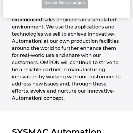
Cookie-Einstellungen
challenges. At these centers, customers can
Großbritannien
test and verify potential solutions with our
experienced sales engineers in a simulated
Indien
environment. We use the applications and
technologies we sell to achieve Innovative-
Indonesien
Automation! at our own production facilities
around the world to further enhance them
Irland
for real-world use and share with our
customers. OMRON will continue to strive to
Israel
be a reliable partner in manufacturing
innovation by working with our customers to
Italien
address new issues and, through these
efforts, evolve and nurture our Innovative-
Japan
Automation! concept.
Kanada
Kolumbien
SYSMAC Automation