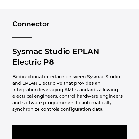
Peru
Connector
Philippinen
Polen
Sysmac Studio EPLAN
Electric P8
Portugal
Bi-directional interface between Sysmac Studio
Rumänien
and EPLAN Electric P8 that provides an
integration leveraging AML standards allowing
Schweden
electrical engineers, control hardware engineers
and software programmers to automatically
Schweiz
synchronize controls configuration data.
Serbien