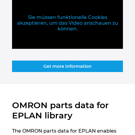
Singapur
Slowakei
Sie müssen funktionelle Cookies
akzeptieren, um das Video anschauen zu
können.
Slowenien
Spanien
Südafrika
Get more information
Südkorea
Thailand
OMRON parts data for
Tschechische Republik
EPLAN library
Türkei
The OMRON parts data for EPLAN enables