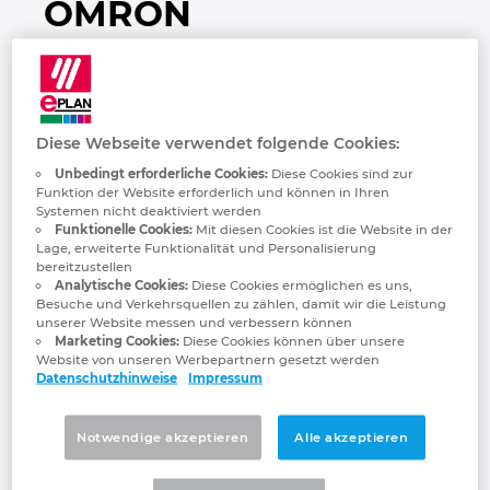
OMRON
Bulgarien
Chile
China
Diese Webseite verwendet folgende Cookies:
Unbedingt erforderliche Cookies:
Diese Cookies sind zur
China Taiwan
Funktion der Website erforderlich und können in Ihren
Systemen nicht deaktiviert werden
Funktionelle Cookies:
Mit diesen Cookies ist die Website in der
Dänemark
OMRON Industrial Automation, powered by
Lage, erweiterte Funktionalität und Personalisierung
bereitzustellen
the Innovative-Automation! concept,
Analytische Cookies:
Diese Cookies ermöglichen es uns,
Deutschland
generates value by solving manufacturing
Besuche und Verkehrsquellen zu zählen, damit wir die Leistung
unserer Website messen und verbessern können
issues with innovation that addresses
Marketing Cookies:
Diese Cookies können über unsere
Finnland
changes in what products are manufactured
Website von unseren Werbepartnern gesetzt werden
as well as where, how, and by whom they
Datenschutzhinweise
Impressum
Frankreich
need to be manufactured. We have 37
Automation Centers around the world
Notwendige akzeptieren
Alle akzeptieren
Griechenland
where we work with our customers to
develop solutions for their manufacturing