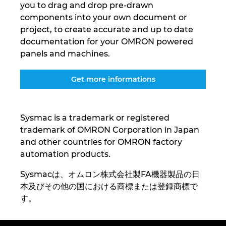
you to drag and drop pre-drawn
Ukraine
components into your own document or
project, to create accurate and up to date
Ungarn
documentation for your OMRON powered
panels and machines.
USA
Get more informations
Vereinigte Arabische Emirate
Sysmac is a trademark or registered
trademark of OMRON Corporation in Japan
and other countries for OMRON factory
automation products.
Sysmacは、オムロン株式会社製FA機器製品の日
本及びその他の国における商標または登録商標で
す。