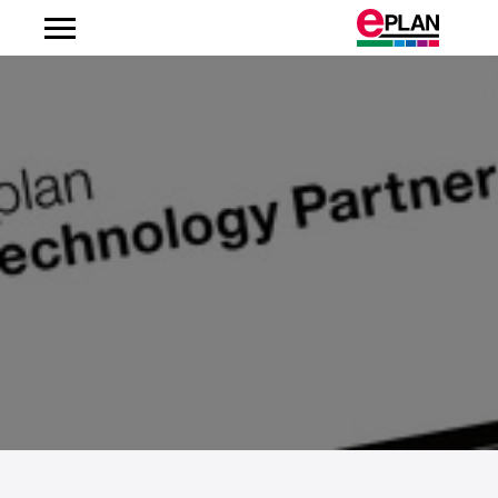
Albanien
Argentinien
Australien
Belgien
Bosnien-Herzegowina
Brasilien
Brunei