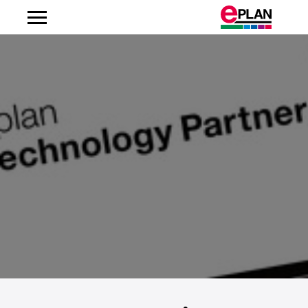
Albanien
Argentinien
Australien
Belgien
Bosnien-Herzegowina
Brasilien
Brunei