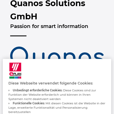
Quanos Solutions
Bulgarien
GmbH
Chile
Passion for smart information
China
China Taiwan
Dänemark
Deutschland
Quanos ist der Softwarepartner für den
Finnland
industriellen After-Sales & Service und die
Diese Webseite verwendet folgende Cookies:
Technische Dokumentation. Die 2020
Unbedingt erforderliche Cookies:
Diese Cookies sind zur
Frankreich
geformte Unternehmensgruppe ist ein
Funktion der Website erforderlich und können in Ihren
Systemen nicht deaktiviert werden
Zusammenschluss von marktführenden
Funktionelle Cookies:
Mit diesen Cookies ist die Website in der
Griechenland
Digitalexperten, die seit mehr als 25 Jahren
Lage, erweiterte Funktionalität und Personalisierung
bereitzustellen
innovative, erfolgreiche und nachhaltige