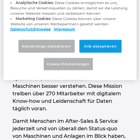
Analytische Cookies:
Diese Cookies ermöglichen es uns,
Technologien für Hersteller und Betreiber
Großbritannien
Besuche und Verkehrsquellen zu zählen, damit wir die Leistung
von Maschinen und Anlagen entwickeln.
unserer Website messen und verbessern können
Marketing Cookies:
Diese Cookies können über unsere
Indien
Website von unseren Werbepartnern gesetzt werden
Getreu dem Leitsatz „Passion for smart
Datenschutzhinweise
Impressum
information“ unterstützt Quanos mehr als
Indonesien
1.200
Notwendige akzeptieren
Alle akzeptieren
Unternehmen dabei, intelligente
Irland
Informationen aus After-Sales & Service
sowie der Technischen Dokumentation
Cookie-Einstellungen
Israel
effizienter zu erstellen, zu nutzen und zu
optimieren, damit Menschen
Maschinen besser verstehen. Diese Mission
Italien
treiben über 270 Mitarbeiter mit digitalem
Know-how und Leidenschaft für Daten
Japan
täglich voran.
Kanada
Damit Menschen im After-Sales & Service
jederzeit und von überall den Status-quo
Kolumbien
von Maschinen und Anlagen im Blick haben,