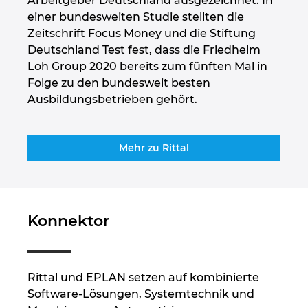
Arbeitgeber Deutschland ausgezeichnet. In
Singapur
einer bundesweiten Studie stellten die
Zeitschrift Focus Money und die Stiftung
Slowakei
Deutschland Test fest, dass die Friedhelm
Loh Group 2020 bereits zum fünften Mal in
Slowenien
Folge zu den bundesweit besten
Ausbildungsbetrieben gehört.
Spanien
Südafrika
Mehr zu Rittal
Südkorea
Thailand
Konnektor
Tschechische Republik
Rittal und EPLAN setzen auf kombinierte
Türkei
Software-Lösungen, Systemtechnik und