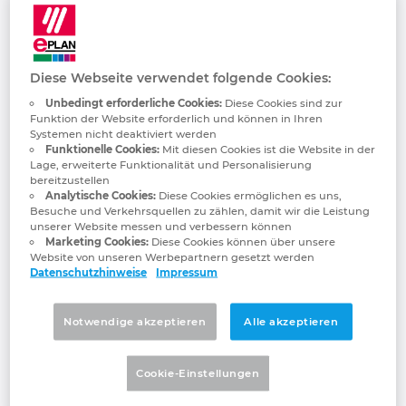
Rittal GmbH & Co. KG
Bulgarien
Schneller – besser – überall
Chile
Diese Webseite verwendet folgende Cookies:
China
Unbedingt erforderliche Cookies:
Diese Cookies sind zur
Funktion der Website erforderlich und können in Ihren
Systemen nicht deaktiviert werden
China Taiwan
Funktionelle Cookies:
Mit diesen Cookies ist die Website in der
Lage, erweiterte Funktionalität und Personalisierung
bereitzustellen
Dänemark
Analytische Cookies:
Diese Cookies ermöglichen es uns,
Besuche und Verkehrsquellen zu zählen, damit wir die Leistung
unserer Website messen und verbessern können
Deutschland
Marketing Cookies:
Diese Cookies können über unsere
Website von unseren Werbepartnern gesetzt werden
Datenschutzhinweise
Impressum
Finnland
Notwendige akzeptieren
Alle akzeptieren
Frankreich
Cookie-Einstellungen
Griechenland