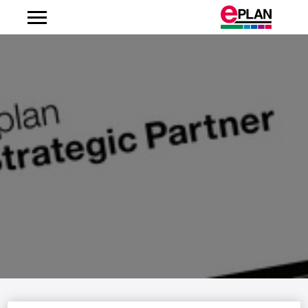
Albanien
Argentinien
Australien
Belgien
Bosnien-Herzegowina
Brasilien
Brunei