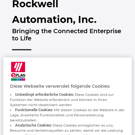
Rockwell
Bulgarien
Automation, Inc.
Chile
Bringing the Connected Enterprise
China
to Life
China Taiwan
Dänemark
Deutschland
Diese Webseite verwendet folgende Cookies:
Unbedingt erforderliche Cookies:
Diese Cookies sind zur
Finnland
Funktion der Website erforderlich und können in Ihren
Rockwell Automation, Inc. ist ein weltweit
Systemen nicht deaktiviert werden
führender Anbieter von industriellen
Funktionelle Cookies:
Mit diesen Cookies ist die Website in der
Frankreich
Lage, erweiterte Funktionalität und Personalisierung
Automatisierungs- und
bereitzustellen
Informationslösungen. Unser Ziel ist es, die
Analytische Cookies:
Diese Cookies ermöglichen es uns,
Griechenland
Lebensqualität für alle zu verbessern, indem
Besuche und Verkehrsquellen zu zählen, damit wir die Leistung