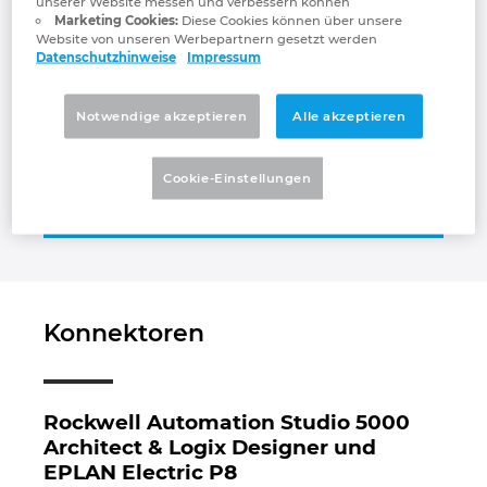
unserer Website messen und verbessern können
wir die Welt produktiver und nachhaltiger
Marketing Cookies:
Diese Cookies können über unsere
Großbritannien
machen. Rockwell Automation hat seinen
Website von unseren Werbepartnern gesetzt werden
Datenschutzhinweise
Impressum
Hauptsitz in Milwaukee, Wisconsin, und
Indien
beschäftigt rund 23.000 Mitarbeiter, die
unsere Kunden in mehr als 100 Ländern
Notwendige akzeptieren
Alle akzeptieren
Indonesien
unterstützen.
Cookie-Einstellungen
Irland
www.rockwellautomation.com
Israel
Italien
Konnektoren
Japan
Kanada
Rockwell Automation Studio 5000
Architect & Logix Designer und
Kolumbien
EPLAN Electric P8