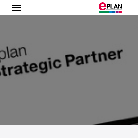
Albanien
Argentinien
Australien
Belgien
Bosnien-Herzegowina
Brasilien
Brunei