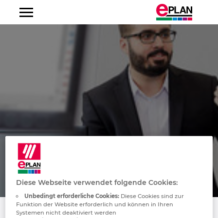
Albanien
Argentinien
Australien
Belgien
Bosnien-Herzegowina
Brasilien
Diese Webseite verwendet folgende Cookies:
Brunei
Unbedingt erforderliche Cookies:
Diese Cookies sind zur
Funktion der Website erforderlich und können in Ihren
Bulgarien
Systemen nicht deaktiviert werden