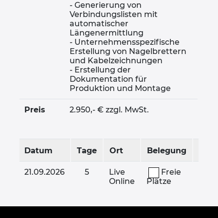
Kroatien
- Generierung von
Verbindungslisten mit
automatischer
Litauen
Längenermittlung
- Unternehmensspezifische
Erstellung von Nagelbrettern
Luxemburg
und Kabelzeichnungen
- Erstellung der
Malaysia
Dokumentation für
Produktion und Montage
Mexiko
Preis
2.950,- € zzgl. MwSt.
Neuseeland
Datum
Tage
Ort
Belegung
Niederlande
21.09.2026
5
Live
Freie
2.950
Norwegen
Online
Plätze
Österreich