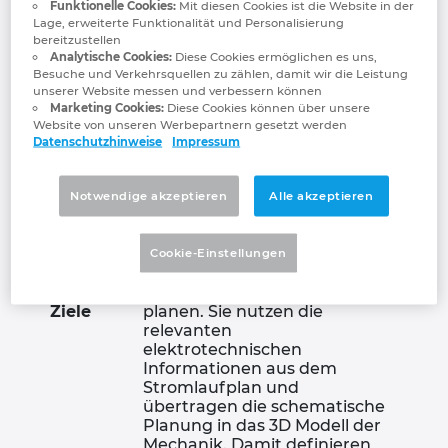
Trainings Eplan
Funktionelle Cookies:
Mit diesen Cookies ist die Website in der
Lage, erweiterte Funktionalität und Personalisierung
Chile
bereitzustellen
Harness proD
Analytische Cookies:
Diese Cookies ermöglichen es uns,
Besuche und Verkehrsquellen zu zählen, damit wir die Leistung
China
unserer Website messen und verbessern können
Marketing Cookies:
Diese Cookies können über unsere
Website von unseren Werbepartnern gesetzt werden
China Taiwan
Datenschutzhinweise
Impressum
3D Harness Design
Dänemark
Notwendige akzeptieren
Alle akzeptieren
Deutschland
Cookie-Einstellungen
Nutzen
Lernen Sie, wie Sie den
Finnland
und
Kabelbaum realitätsgetreu
Ziele
planen. Sie nutzen die
relevanten
Frankreich
elektrotechnischen
Informationen aus dem
Stromlaufplan und
Griechenland
übertragen die schematische
Planung in das 3D Modell der
Großbritannien
Mechanik. Damit definieren