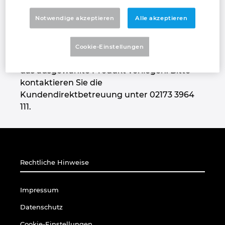
Chile
Notwendige akzeptieren
Alle akzeptieren
Es tut uns leid!
China
Cookie-Einstellungen
Leider haben wir zur Zeit keine Seminare für
China Taiwan
das ausgewählte Produkt vorliegen. Bitte
kontaktieren Sie die
Dänemark
Kundendirektbetreuung unter 02173 3964
111.
Deutschland
Finnland
Rechtliche Hinweise
Frankreich
Impressum
Griechenland
Datenschutz
Großbritannien
Cookie-Einstellungen