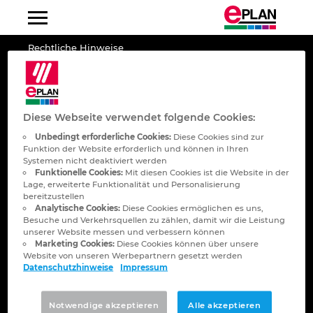
Rechtliche Hinweise
Albanien
Impressum
Argentinien
Datenschutz
Diese Webseite verwendet folgende Cookies:
Cookie-Einstellungen
Unbedingt erforderliche Cookies:
Diese Cookies sind zur
Australien
Funktion der Website erforderlich und können in Ihren
Code of Conduct
Systemen nicht deaktiviert werden
Funktionelle Cookies:
Mit diesen Cookies ist die Website in der
Belgien
AGB
Lage, erweiterte Funktionalität und Personalisierung
bereitzustellen
Analytische Cookies:
Diese Cookies ermöglichen es uns,
Bosnien-Herzegowina
Besuche und Verkehrsquellen zu zählen, damit wir die Leistung
unserer Website messen und verbessern können
Folgen Sie EPLAN
Marketing Cookies:
Diese Cookies können über unsere
Brasilien
Website von unseren Werbepartnern gesetzt werden
Datenschutzhinweise
Impressum
Brunei
Notwendige akzeptieren
Alle akzeptieren