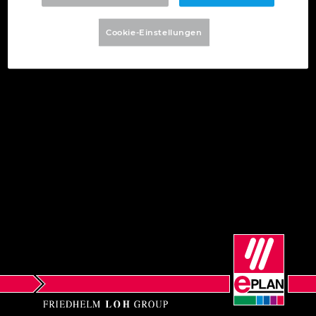
Bulgarien
Cookie-Einstellungen
Chile
China
China Taiwan
Dänemark
Deutschland
Finnland
Frankreich
Griechenland