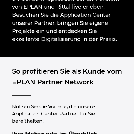
Großbritannien
von EPLAN und Rittal live erleben.
Besuchen Sie die Application Center
Indien
unserer Partner, bringen Sie eigene
Projekte ein und entdecken Sie
Indonesien
exzellente Digitalisierung in der Praxis.
Irland
Israel
So profitieren Sie als Kunde vom
EPLAN Partner Network
Italien
Japan
Nutzen Sie die Vorteile, die unsere
Kanada
Application Center Partner für Sie
bereithalten!
Kolumbien
Ihre Mehrwerte im Überblick