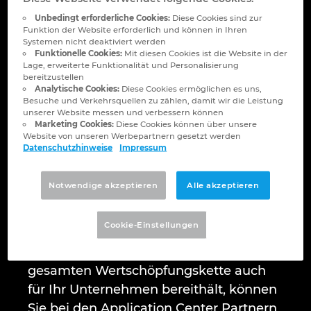
Application Center
Bulgarien
Unbedingt erforderliche Cookies:
Diese Cookies sind zur
Funktion der Website erforderlich und können in Ihren
Partner
Chile
Systemen nicht deaktiviert werden
Funktionelle Cookies:
Mit diesen Cookies ist die Website in der
Lage, erweiterte Funktionalität und Personalisierung
Exzellenten Schaltschrank- und
China
bereitzustellen
Schaltanlagenbau live und
Analytische Cookies:
Diese Cookies ermöglichen es uns,
Besuche und Verkehrsquellen zu zählen, damit wir die Leistung
interaktiv erleben
China Taiwan
unserer Website messen und verbessern können
Marketing Cookies:
Diese Cookies können über unsere
Website von unseren Werbepartnern gesetzt werden
Dänemark
Datenschutzhinweise
Impressum
Durchgängig digital vom Engineering
über die Bearbeitung bis zur
Deutschland
Notwendige akzeptieren
Alle akzeptieren
Verdrahtung: Die Zukunft des
Steuerungs- und Schaltanlagenbaus
Finnland
Cookie-Einstellungen
findet bereits jetzt statt. Welche
Möglichkeiten die Digitalisierung der
Frankreich
gesamten Wertschöpfungskette auch
für Ihr Unternehmen bereithält, können
Griechenland
Sie bei den Application Center Partnern