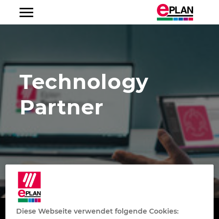
Albanien
Technology
Argentinien
Partner
Australien
Belgien
Bosnien-Herzegowina
Brasilien
Brunei
Diese Webseite verwendet folgende Cookies: